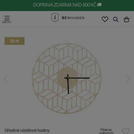
DOPRAVA ZDARMA NAD 800 KČ 🚚
BE
WOODEN
35 %
Dřevěné nástěnné hodiny
Přidat do
oblíbených