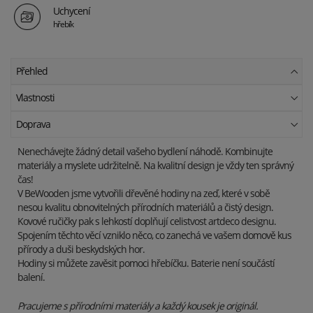
Uchycení
hřebík
Přehled
Vlastnosti
Doprava
Nenechávejte žádný detail vašeho bydlení náhodě. Kombinujte
materiály a myslete udržitelně. Na kvalitní design je vždy ten správný
čas!
V BeWooden jsme vytvořili dřevěné hodiny na zeď, které v sobě
nesou kvalitu obnovitelných přírodních materiálů a čistý design.
Kovové ručičky pak s lehkostí doplňují celistvost artdeco designu.
Spojením těchto věcí vzniklo něco, co zanechá ve vašem domově kus
přírody a duši beskydských hor.
Hodiny si můžete zavěsit pomoci hřebíčku. Baterie není součástí
balení.
Pracujeme s přírodními materiály a každý kousek je originál.