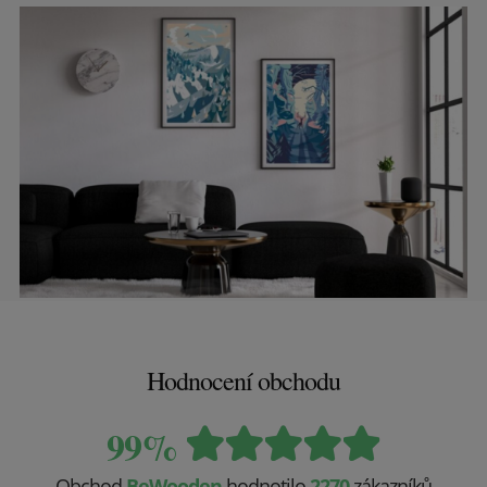
Hodnocení obchodu
99%
Obchod
BeWooden
hodnotilo
2270
zákazníků