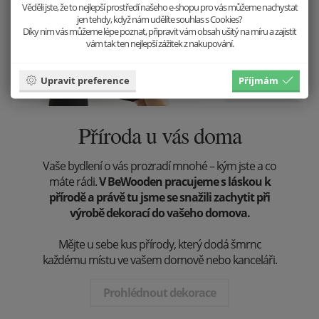
Věděli jste, že to nejlepší prostředí našeho e-shopu pro vás můžeme nachystat
jen tehdy, když nám udělíte souhlas s Cookies?
Díky nim vás můžeme lépe poznat, připravit vám obsah ušitý na míru a zajistit
vám tak ten nejlepší zážitek z nakupování.
Upravit preference
Příjmám
Příroda u vás doma
Vaše bydlení o vás prozradí mnohé – kým jste a co
máte rádi.
V BeWooden pracujeme s láskou k
přírodě a právě tu jsme se snažili zachytit při
výrobě dekorací do vašeho domova.
Mějte u sebe kus přírody, který dodá šmrnc
každému místu ve vašem domově nebo kanceláři.
Prohlédnout dekorace