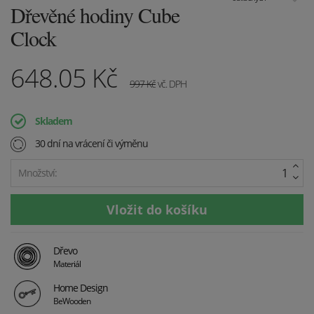
Dřevěné hodiny Cube
Clock
648.05
Kč
997
Kč
vč. DPH
Skladem
30 dní na vrácení či výměnu
Množství:
Dřevo
Materiál
Home Design
BeWooden