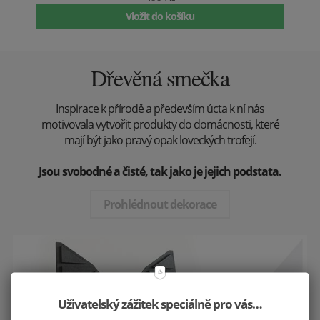
Vložit do košíku
Dřevěná smečka
Inspirace k přírodě a především úcta k ní nás
motivovala vytvořit produkty do domácnosti, které
mají být jako pravý opak loveckých trofejí.
Jsou svobodné a čisté, tak jako je jejich podstata.
Prohlédnout dekorace
Uživatelský zážitek speciálně pro vás…