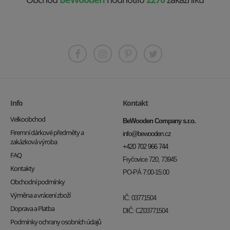
Info
Kontakt
Velkoobchod
BeWooden Company s.r.o.
Firemní dárkové předměty a
info@bewooden.cz
zakázková výroba
+420 702 966 744
FAQ
Fryčovice 720, 73945
Kontakty
PO-PÁ 7:00-15:00
Obchodní podmínky
Výměna a vrácení zboží
IČ: 03771504
Doprava a Platba
DIČ: CZ03771504
Podmínky ochrany osobních údajů