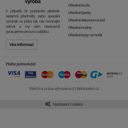
výroba
Dřevěné brože
V případě, že poptáváte jakékoliv
Dřevěné šperky
reklamní předměty nebo speciální
Dřevěné dekorace na zeď
výrobek na přání, tak nás neváhejte
oslovit a my vám nezávazně
Dřevěné hodiny
zpracujeme cenovou nabídku.
Dřevěné kryty na mobil
Více informací
Plaťte jednoduše!
Všechna práva vyhrazena (c) BeWooden.cz
Nastavení Cookies