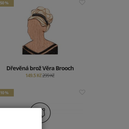
50 %
Dřevěná brož Věra Brooch
149.5 Kč
299 Kč
10 %