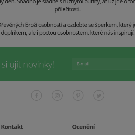
 den. Snadno je sladíte s různými outfity, ať už jde o f
příležitosti.
e Dřevěných Broží osobností a ozdobte se šperkem, kter
doplňkem, ale i poctou osobnostem, které nás inspirují.
i ujít novinky!
Kontakt
Ocenění