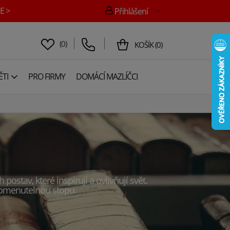
E >
Přihlášení
(
0
)
KOŠÍK
(
0
)
TI
PRO FIRMY
DOMÁCÍ MAZLÍČCI
stav, které inspirují a ovlivňují svět.
apomenutelnou stopu.