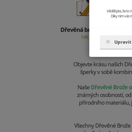
Věděli jste, že t
Díky nim vás m
Dřevěná brož Louis Brooch
149.5 Kč
299 Kč
Upravit
Objevte krásu našich Dře
šperky v sobě kombinuj
Naše
Dřevěné Brože o
známých osobností, od 
přírodního materiálu, 
Všechny Dřevěné Brože os