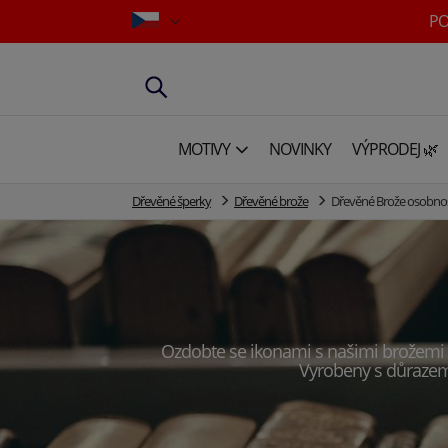
PO
MOTIVY
NOVINKY
VÝPRODEJ 🌿
Dřevěné šperky
Dřevěné brože
Dřevěné Brože osobnos
Ozdobte se ikonami s našimi brožemi 
Vyrobeny s důrazem 