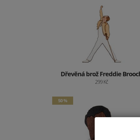
Dřevěná brož Freddie Brooc
299 Kč
50 %