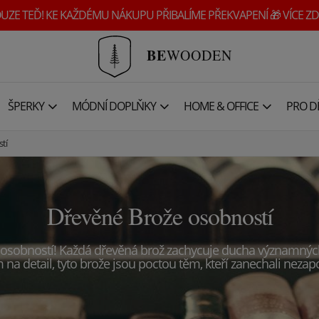
UZE TEĎ! KE KAŽDÉMU NÁKUPU PŘIBALÍME PŘEKVAPENÍ 🎁 VÍCE ZD
BE
WOODEN
ŠPERKY
MÓDNÍ DOPLŇKY
HOME & OFFICE
PRO DĚ
tí
Dřevěné Brože osobností
osobností! Každá d
řevěná brož zachycuje ducha významných po
na detail, tyto brože jsou poctou těm, kteří zanechali nez