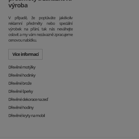
výroba
V případě, že poptáváte jakékoliv
reklamní předměty nebo speciální
výrobek na přání, tak nás neváhejte
oslovit a my vám nezávazně zpracujeme
cenovou nabídku.
Více informací
Dřevěné motýlky
Dřevěné hodinky
Dřevěné brože
Dřevěné šperky
Dřevěné dekorace na zeď
Dřevěné hodiny
Dřevěné kryty na mobil