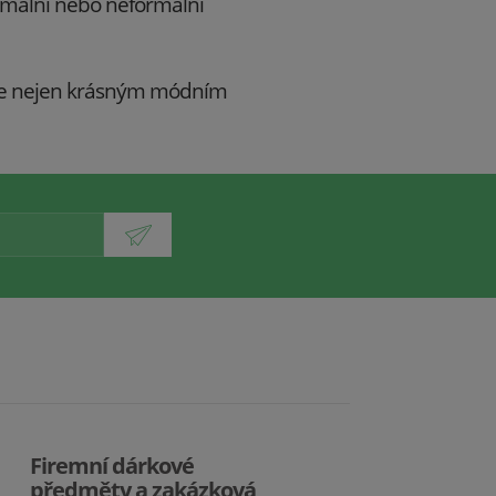
ormální nebo neformální
ý je nejen krásným módním
Firemní dárkové
předměty a zakázková