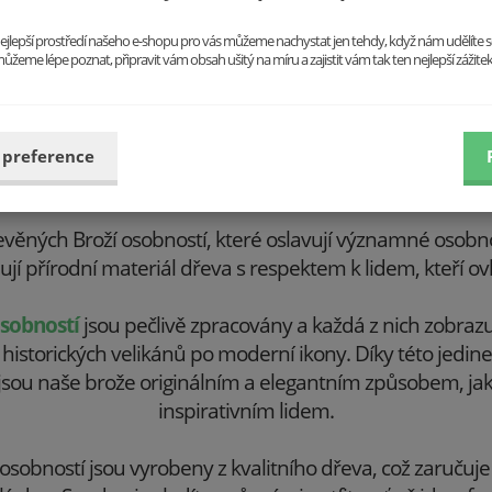
o nejlepší prostředí našeho e-shopu pro vás můžeme nachystat jen tehdy, když nám udělíte 
ůžeme lépe poznat, připravit vám obsah ušitý na míru a zajistit vám tak ten nejlepší zážite
1+1 Dřevěná brož
538.2 Kč
598 Kč
 preference
věných Broží osobností, které oslavují významné osobn
í přírodní materiál dřeva s respektem k lidem, kteří ovlivn
sobností
jsou pečlivě zpracovány a každá z nich zobrazu
historických velikánů po moderní ikony. Díky této jedi
jsou naše brože originálním a elegantním způsobem, jak
inspirativním lidem.
obností jsou vyrobeny z kvalitního dřeva, což zaručuje j