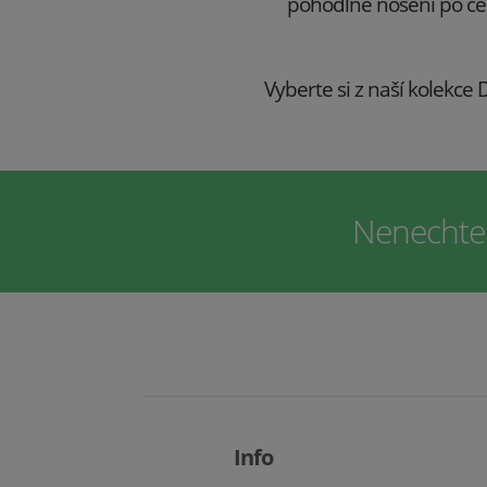
pohodlné nošení po celý
Vyberte si z naší kolekc
Nenechte s
Info