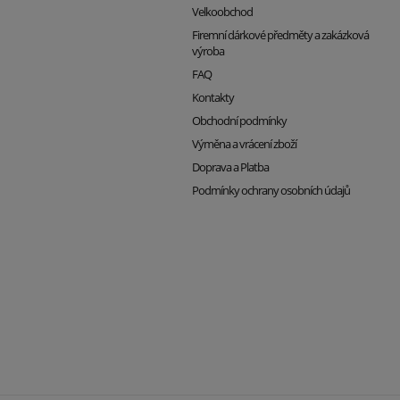
Velkoobchod
Firemní dárkové předměty a zakázková
výroba
FAQ
Kontakty
Obchodní podmínky
Výměna a vrácení zboží
Doprava a Platba
Podmínky ochrany osobních údajů