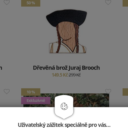
50 %
h
Dřevěná brož Juraj Brooch
149.5 Kč
299 Kč
10 %
Exkluzivně
Uživatelský zážitek speciálně pro vás…