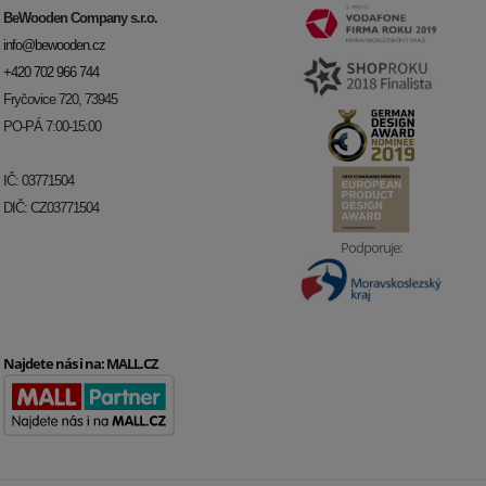
BeWooden Company s.r.o.
info@bewooden.cz
+420 702 966 744
Fryčovice 720, 73945
PO-PÁ 7:00-15:00
IČ: 03771504
DIČ: CZ03771504
Podporuje:
Najdete nás i na:
MALL.CZ