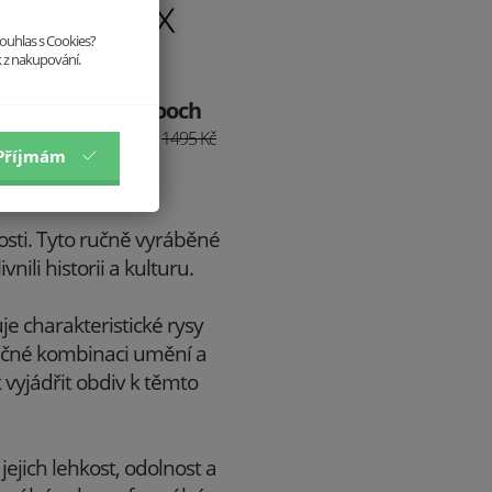
souhlas s Cookies?
k z nakupování.
5x Brooch
1345.5 Kč
1495 Kč
Příjmám
osti. Tyto ručně vyráběné
ili historii a kulturu.
je charakteristické rysy
nečné kombinaci umění a
 vyjádřit obdiv k těmto
ejich lehkost, odolnost a