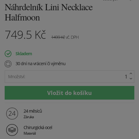
Náhrdelník Lini Necklace
Halfmoon
749.5
Kč
1499
Kč
vč. DPH
Skladem
30 dní na vrácení či výměnu
Množství:
24 měsíců
Záruka
Chirurgická ocel
Materiál