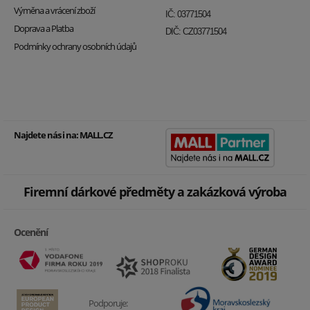
Výměna a vrácení zboží
IČ: 03771504
Doprava a Platba
DIČ: CZ03771504
Podmínky ochrany osobních údajů
Najdete nás i na:
MALL.CZ
Firemní dárkové předměty a zakázková výroba
Ocenění
Podporuje: