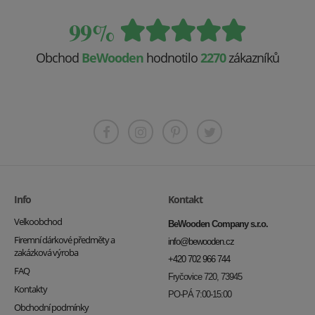
99%
Obchod
BeWooden
hodnotilo
2270
zákazníků
Info
Kontakt
Velkoobchod
BeWooden Company s.r.o.
Firemní dárkové předměty a
info@bewooden.cz
zakázková výroba
+420 702 966 744
FAQ
Fryčovice 720, 73945
Kontakty
PO-PÁ 7:00-15:00
Obchodní podmínky