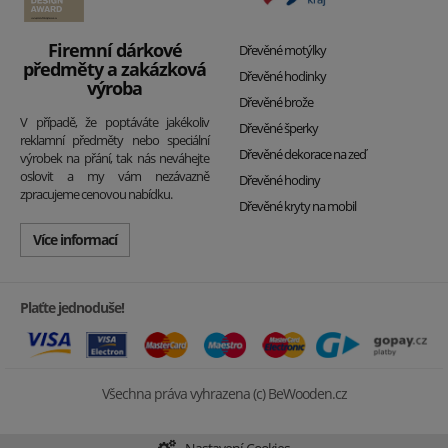
Firemní dárkové
Dřevěné motýlky
předměty a zakázková
Dřevěné hodinky
výroba
Dřevěné brože
V případě, že poptáváte jakékoliv
Dřevěné šperky
reklamní předměty nebo speciální
Dřevěné dekorace na zeď
výrobek na přání, tak nás neváhejte
oslovit a my vám nezávazně
Dřevěné hodiny
zpracujeme cenovou nabídku.
Dřevěné kryty na mobil
Více informací
Plaťte jednoduše!
Všechna práva vyhrazena (c) BeWooden.cz