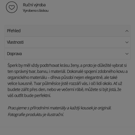
Ruční výroba
Vyrobeno s láskou
Přehled
Vlastnosti
Doprava
Šperk by měl vždy podtrhovat krásu ženy, a proto je důležité vybrat si
ten správný tvar, barvu, i materiál. Dokonalé spojení zdobného kovu a
organického materiálu – dřeva působí nejen elegantně, ale také
velice luxusně. Tvar půlměsíce jistě rozzáří vás, i oči lidí okolo. Ať už
budete zářit přes den, nebo ve večerní róbě, můžete si být jistá, že
váš outfit bude perfektní.
Pracujeme s přírodními materiály a každý kousek je originál.
Fotografie produktu je ilustrační.