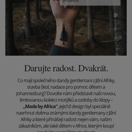
produktech.
Darujte radost. Dvakrát.
Co mají společného dandy gentlemani z Jižní Afriky,
stavba škol, nadace pro pomoc dětem a
Johannesburg? Dovolte nám představit naši novou,
limitovanou kolekci motýlků a ozdoby do klopy –
„Made by Africa“
, jejichž design byl speciálně
navrhnut dvěma známými dandy gentlemany z Jižní
Afriky a které přinášejí radost nejen vám, našim
zákazníkům, ale také dětem v Africe, kterým koupí