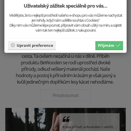
Uživatelský zážitek speciálně pro vás…
Věděli jste, že to nejlepší prostředí našeho e-shopu pro vás můžeme nachystat
jen tehdy, když nám udělíte souhlas s Cookies?
Díky nim vás můžeme lépe poznat, připravit vám obsah ušitý na míru a zajistit
vám tak ten nejlepší zážitek z nakupování.
Stvořeno přírodou
Upravit preference
Příjmám
Než poprvé použijete náš produkt, čeká ho dlouhá
cesta. Ta ovšem nezačíná u nás v dílně. Příběh
produktu BeWooden se rodí uprostřed divoké
přírody, odkud veškerý materiál pochází. Naše
hodnoty a postoj k přírodním krásám je však jasný a
kvůli jedinečným doplňkům lesy kácet nehodláme.
Prozkoumat
Krásu přírody uchováváme v našich