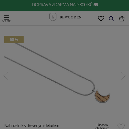
DOPRAVA ZDARMA NAD 800 KČ 🚚
BE
WOODEN
50 %
Náhrdelník s dřevěným detailem
Přidat do
oblíbených