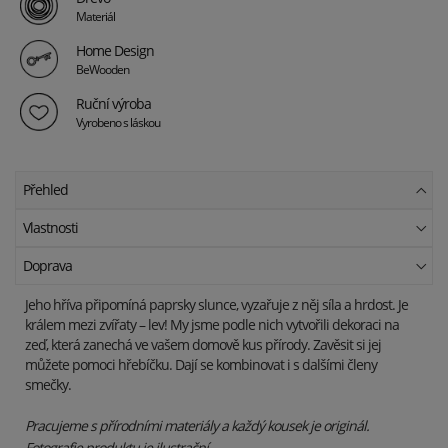
Materiál
Home Design
BeWooden
Ruční výroba
Vyrobeno s láskou
Přehled
Vlastnosti
Doprava
Jeho hříva připomíná paprsky slunce, vyzařuje z něj síla a hrdost. Je
králem mezi zvířaty – lev! My jsme podle nich vytvořili dekoraci na
zeď, která zanechá ve vašem domově kus přírody. Zavěsit si jej
můžete pomoci hřebíčku. Dají se kombinovat i s dalšími členy
smečky.
Pracujeme s přírodními materiály a každý kousek je originál.
Fotografie produktu je ilustrační.