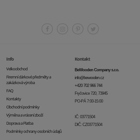
Info
Kontakt
Velkoobchod
BeWooden Company s.r.o.
Firemní dárkové předměty a
info@bewooden.cz
zakázková výroba
+420 702 966 744
FAQ
Fryčovice 720, 73945
Kontakty
PO-PÁ 7:00-15:00
Obchodní podmínky
Výměna a vrácení zboží
IČ: 03771504
Doprava a Platba
DIČ: CZ03771504
Podmínky ochrany osobních údajů