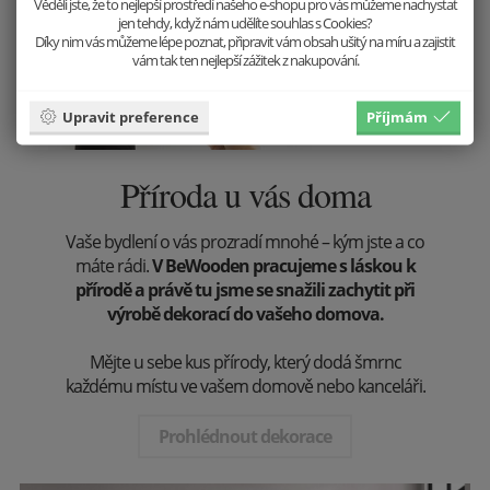
Věděli jste, že to nejlepší prostředí našeho e-shopu pro vás můžeme nachystat
jen tehdy, když nám udělíte souhlas s Cookies?
Díky nim vás můžeme lépe poznat, připravit vám obsah ušitý na míru a zajistit
vám tak ten nejlepší zážitek z nakupování.
Upravit preference
Příjmám
Příroda u vás doma
Vaše bydlení o vás prozradí mnohé – kým jste a co
máte rádi.
V BeWooden pracujeme s láskou k
přírodě a právě tu jsme se snažili zachytit při
výrobě dekorací do vašeho domova.
Mějte u sebe kus přírody, který dodá šmrnc
každému místu ve vašem domově nebo kanceláři.
Prohlédnout dekorace