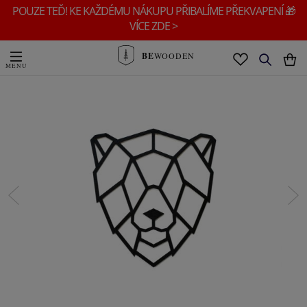
POUZE TEĎ! KE KAŽDÉMU NÁKUPU PŘIBALÍME PŘEKVAPENÍ 🎁
VÍCE ZDE >
BE
WOODEN