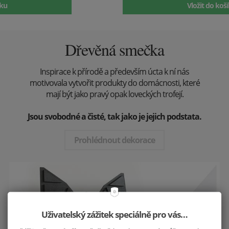
Vložit do košíku
Dřevěná smečka
Inspirace k přírodě a především úcta k ní nás
motivovala vytvořit produkty do domácnosti, které
mají být jako pravý opak loveckých trofejí.
Jsou svobodné a čisté, tak jako je jejich podstata.
Prohlédnout dekorace
Uživatelský zážitek speciálně pro vás…