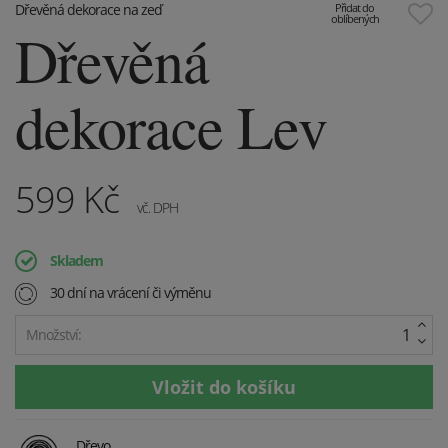
Dřevěná dekorace na zeď
Přidat do
oblíbených
Dřevěná
dekorace Lev
599
Kč
vč. DPH
Skladem
30 dní na vrácení či výměnu
Množství:
Dřevo