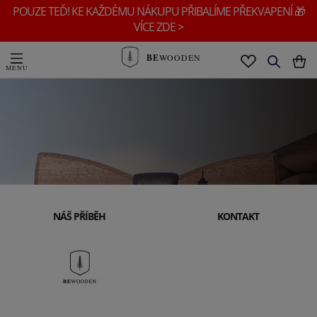
POUZE TEĎ! KE KAŽDÉMU NÁKUPU PŘIBALÍME PŘEKVAPENÍ 🎁
VÍCE ZDE >
BE
WOODEN
NÁŠ PŘÍBĚH
KONTAKT