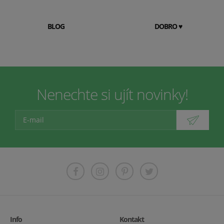
O nás
BLOG
DOBRO ♥
Pomáhejte s BeWooden na dobrou věc. Při výrobě
našich
...
Zobrazit více
Nenechte si ujít novinky!
Info
Kontakt