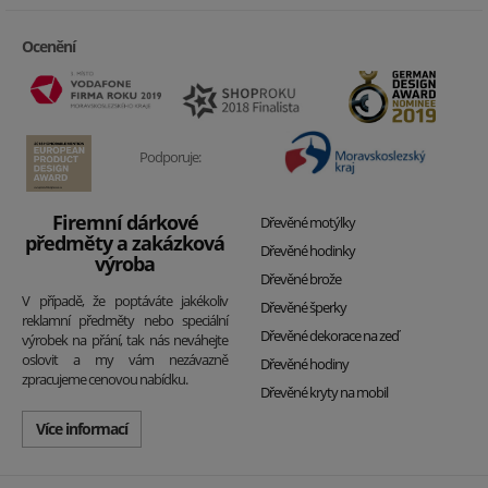
Ocenění
Podporuje:
Firemní dárkové
Dřevěné motýlky
předměty a zakázková
Dřevěné hodinky
výroba
Dřevěné brože
V případě, že poptáváte jakékoliv
Dřevěné šperky
reklamní předměty nebo speciální
Dřevěné dekorace na zeď
výrobek na přání, tak nás neváhejte
oslovit a my vám nezávazně
Dřevěné hodiny
zpracujeme cenovou nabídku.
Dřevěné kryty na mobil
Více informací