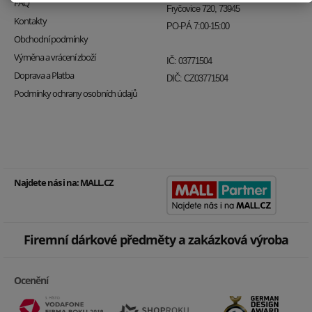
FAQ
Fryčovice 720, 73945
Kontakty
PO-PÁ 7:00-15:00
Obchodní podmínky
Výměna a vrácení zboží
IČ: 03771504
Doprava a Platba
DIČ: CZ03771504
Podmínky ochrany osobních údajů
Najdete nás i na:
MALL.CZ
Firemní dárkové předměty a zakázková výroba
Ocenění