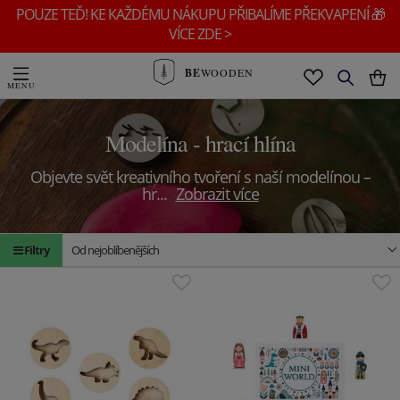
POUZE TEĎ! KE KAŽDÉMU NÁKUPU PŘIBALÍME PŘEKVAPENÍ 🎁
VÍCE ZDE >
BE
WOODEN
Modelína - hrací hlína
Objevte svět kreativního tvoření s naší modelínou –
hr
...
Zobrazit více
Filtry
Od nejoblíbenějších