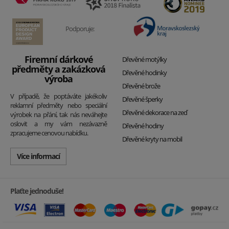
Podporuje:
Firemní dárkové
Dřevěné motýlky
předměty a zakázková
Dřevěné hodinky
výroba
Dřevěné brože
V případě, že poptáváte jakékoliv
Dřevěné šperky
reklamní předměty nebo speciální
Dřevěné dekorace na zeď
výrobek na přání, tak nás neváhejte
oslovit a my vám nezávazně
Dřevěné hodiny
zpracujeme cenovou nabídku.
Dřevěné kryty na mobil
Více informací
Plaťte jednoduše!