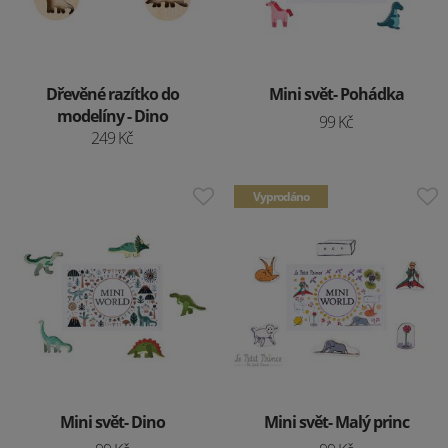
Dřevěné razítko do
Mini svět- Pohádka
modelíny - Dino
99 Kč
249 Kč
Vyprodáno
Mini svět- Dino
Mini svět- Malý princ