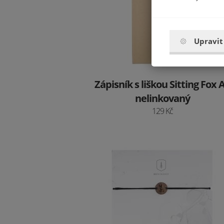
Upravit
Zápisník s liškou Sitting Fox 
nelinkovaný
129 Kč