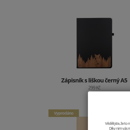
Zápisník s liškou černý A5
299 Kč
Vyprodáno
Věděli jste, že t
Díky nim vás m