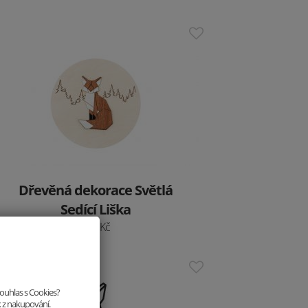
Dřevěná dekorace Světlá
Sedící Liška
499 Kč
souhlas s Cookies?
k z nakupování.