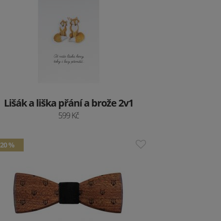
Lišák a liška přání a brože 2v1
599 Kč
20 %