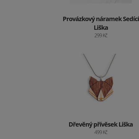
Provázkový náramek Sedící
Liška
299 Kč
Dřevěný přívěsek Liška
499 Kč