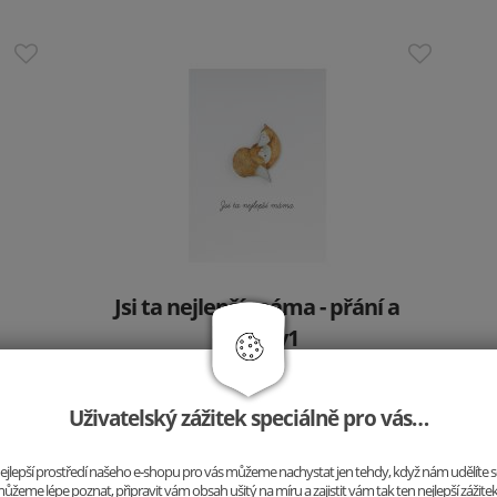
Jsi ta nejlepší máma - přání a
brož 2v1
349 Kč
Uživatelský zážitek speciálně pro vás…
50 %
o nejlepší prostředí našeho e-shopu pro vás můžeme nachystat jen tehdy, když nám udělíte 
ůžeme lépe poznat, připravit vám obsah ušitý na míru a zajistit vám tak ten nejlepší zážite