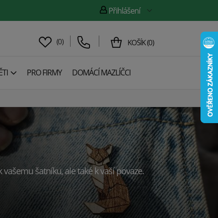
Přihlášení
(
0
)
KOŠÍK
(
0
)
TI
PRO FIRMY
DOMÁCÍ MAZLÍČCI
 vašemu šatníku, ale také k vaší povaze.