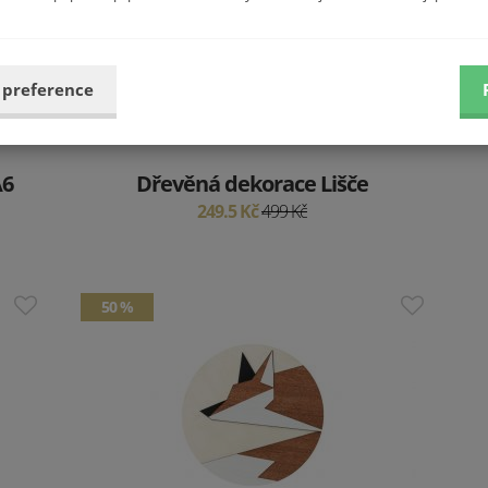
 preference
A6
Dřevěná dekorace Lišče
249.5 Kč
499 Kč
50 %