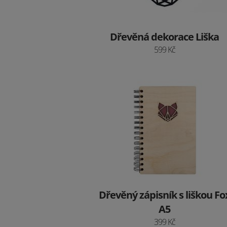
Dřevěná dekorace Liška
599 Kč
Dřevěný zápisník s liškou Fo
A5
399 Kč