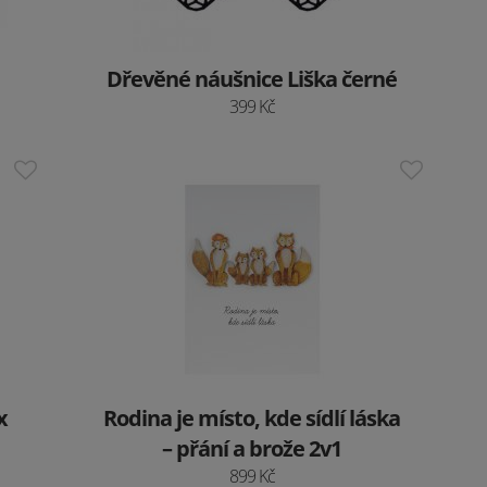
Dřevěné náušnice Liška černé
399 Kč
x
Rodina je místo, kde sídlí láska
– přání a brože 2v1
899 Kč