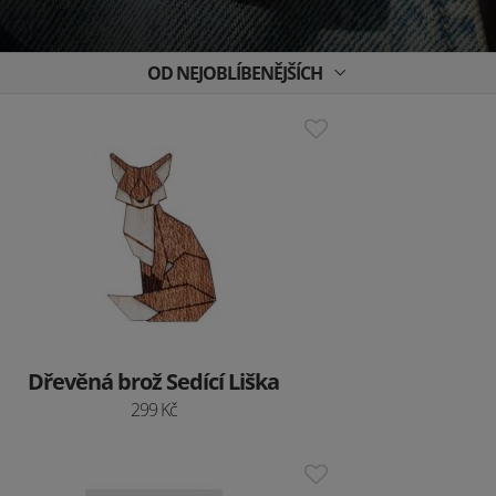
OD NEJOBLÍBENĚJŠÍCH
Dřevěná brož Sedící Liška
299 Kč