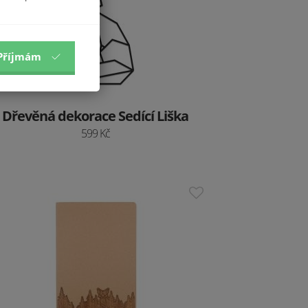
Příjmám
Dřevěná dekorace Sedící Liška
599 Kč