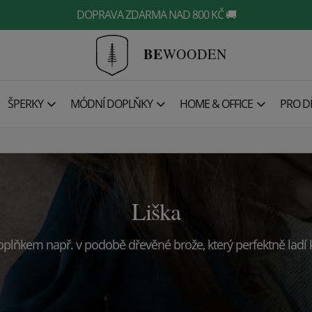
DOPRAVA ZDARMA NAD 800 KČ 🚚
BE
WOODEN
ŠPERKY
MÓDNÍ DOPLŇKY
HOME & OFFICE
PRO DĚ
Liška
 doplňkem např.
v podobě dřevěné brože, který perfektně ladí k