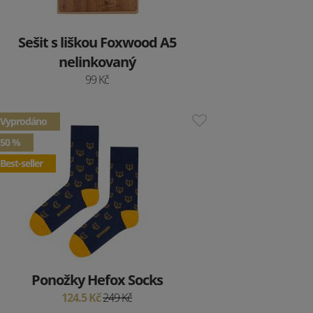
Sešit s liškou Foxwood A5
nelinkovaný
99 Kč
Vyprodáno
50 %
Best-seller
Ponožky Hefox Socks
124.5 Kč
249 Kč