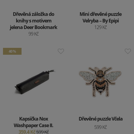
Dřevěná záložka do
Mini dřevěné puzzle
knihy s motivem
Velryba – By Epipi
jelena Deer Bookmark
129 Kč
99 Kč
40 %
Kapsička Nox
Dřevěné puzzle Včela
Washpaper Case II.
599 Kč
359.4 Kč
599 Kč