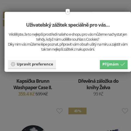
Vyprodáno
Novinka
40 %
Uživatelský zážitek speciálně pro vás…
Věděli jste, že to nejlepší prostředí našeho e-shopu pro vás můžeme nachystat jen
tehdy, když nám udělíte souhlas s Cookies?
Díky nim vás můžeme lépe poznat, připravit vám obsah ušitý na míru a zajistit vám
tak ten nejlepší zážitek z nakupování.
Upravit preference
Příjmám
Kapsička Brunn
Dřevěná záložka do
Washpaper Case II.
knihy Želva
359.4 Kč
599 Kč
99 Kč
40 %