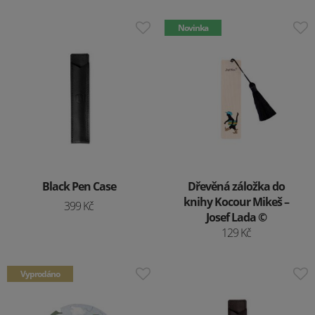
Novinka
Black Pen Case
Dřevěná záložka do
knihy Kocour Mikeš –
399 Kč
Josef Lada ©
129 Kč
Vyprodáno