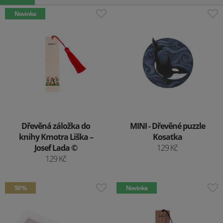
Novinka
Dřevěná záložka do
MINI - Dřevěné puzzle
knihy Kmotra Liška –
Kosatka
Josef Lada ©
129 Kč
129 Kč
50 %
Novinka