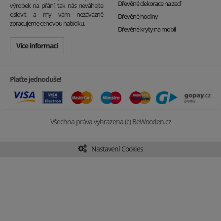
Dřevěné dekorace na zeď
výrobek na přání, tak nás neváhejte
oslovit a my vám nezávazně
Dřevěné hodiny
zpracujeme cenovou nabídku.
Dřevěné kryty na mobil
Více informací
Plaťte jednoduše!
Všechna práva vyhrazena (c) BeWooden.cz
Nastavení Cookies