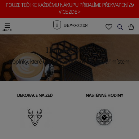
POUZE TEĎ! KE KAŽDÉMU NÁKUPU PŘIBALÍME PŘEKVAPENÍ 🎁
VÍCE ZDE >
BE
WOODEN
Home & Office
Doplňky, které udělají váš domov a kancelář místem,
ka
...
Zobrazit více
DEKORACE NA ZEĎ
NÁSTĚNNÉ HODINY