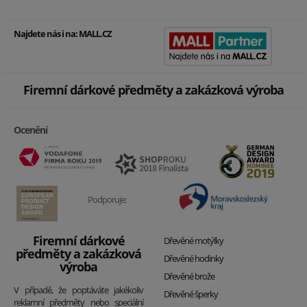
Najdete nás i na:
MALL.CZ
Firemní dárkové předměty a zakázková výroba
Ocenění
Podporuje:
Firemní dárkové
Dřevěné motýlky
předměty a zakázková
Dřevěné hodinky
výroba
Dřevěné brože
V případě, že poptáváte jakékoliv
Dřevěné šperky
reklamní předměty nebo speciální