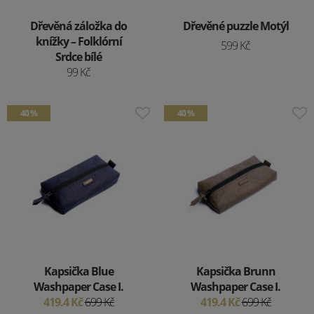
Dřevěná záložka do
Dřevěné puzzle Motýl
knížky – Folklórní
599 Kč
Srdce bílé
99 Kč
40 %
40 %
Kapsička Blue
Kapsička Brunn
Washpaper Case I.
Washpaper Case I.
419.4 Kč
699 Kč
419.4 Kč
699 Kč