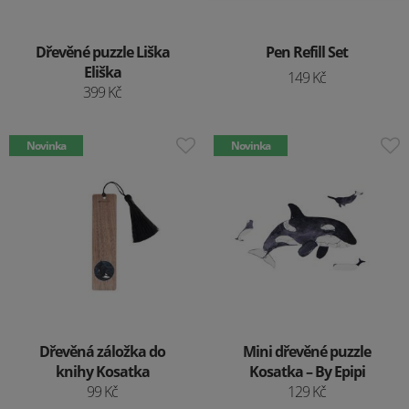
Dřevěné puzzle Liška
Pen Refill Set
Eliška
149 Kč
399 Kč
Novinka
Novinka
Dřevěná záložka do
Mini dřevěné puzzle
knihy Kosatka
Kosatka – By Epipi
99 Kč
129 Kč