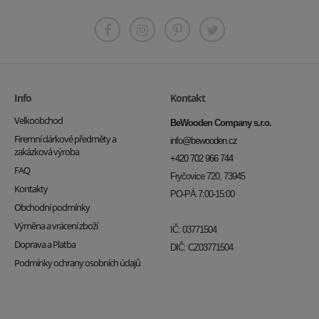
Info
Kontakt
Velkoobchod
BeWooden Company s.r.o.
Firemní dárkové předměty a
info@bewooden.cz
zakázková výroba
+420 702 966 744
FAQ
Fryčovice 720, 73945
Kontakty
PO-PÁ 7:00-15:00
Obchodní podmínky
Výměna a vrácení zboží
IČ: 03771504
Doprava a Platba
DIČ: CZ03771504
Podmínky ochrany osobních údajů