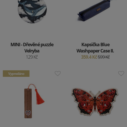
MINI - Dřevěné puzzle
Kapsička Blue
Velryba
Washpaper Case II.
129 Kč
359.4 Kč
599 Kč
Vyprodáno