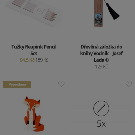
Tužky Reapink Pencil
Dřevěná záložka do
Set
knihy Vodník – Josef
94.5 Kč
189 Kč
Lada ©
129 Kč
Vyprodáno