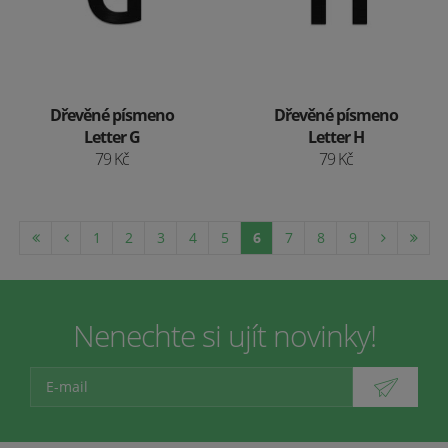
Dřevěné písmeno
Dřevěné písmeno
Letter G
Letter H
79 Kč
79 Kč
1
2
3
4
5
6
7
8
9
Nenechte si ujít novinky!