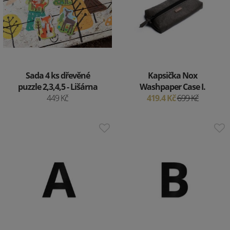
Sada 4 ks dřevěné
Kapsička Nox
puzzle 2,3,4,5 - Lišárna
Washpaper Case I.
449 Kč
419.4 Kč
699 Kč