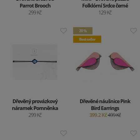
Parrot Brooch
Folklórní Srdce černé
299 Kč
129 Kč
20 %
Best-seller
Dřevěný provázkový
Dřevěné náušnice Pink
náramek Pomněnka
Bird Earrings
299 Kč
399.2 Kč
499 Kč