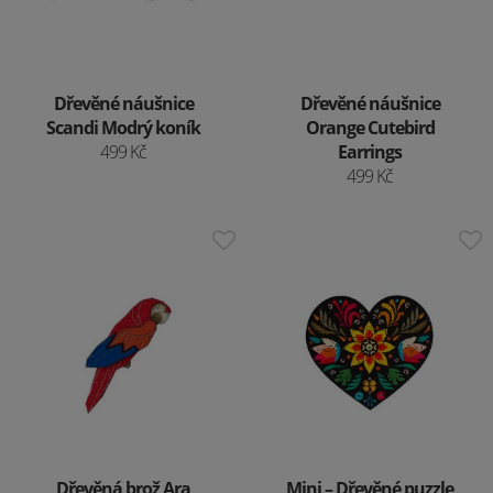
Dřevěné náušnice
Dřevěné náušnice
Scandi Modrý koník
Orange Cutebird
499 Kč
Earrings
499 Kč
Dřevěná brož Ara
Mini – Dřevěné puzzle