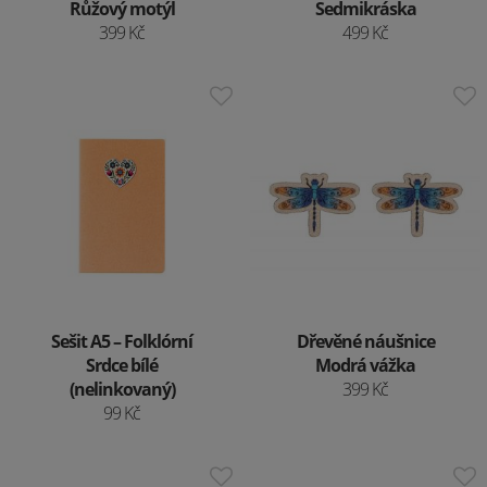
Růžový motýl
Sedmikráska
399 Kč
499 Kč
Sešit A5 – Folklórní
Dřevěné náušnice
Srdce bílé
Modrá vážka
(nelinkovaný)
399 Kč
99 Kč