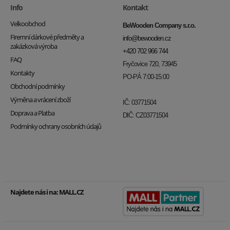
Info
Kontakt
Velkoobchod
BeWooden Company s.r.o.
Firemní dárkové předměty a
info@bewooden.cz
zakázková výroba
+420 702 966 744
FAQ
Fryčovice 720, 73945
Kontakty
PO-PÁ 7:00-15:00
Obchodní podmínky
Výměna a vrácení zboží
IČ: 03771504
Doprava a Platba
DIČ: CZ03771504
Podmínky ochrany osobních údajů
Najdete nás i na:
MALL.CZ