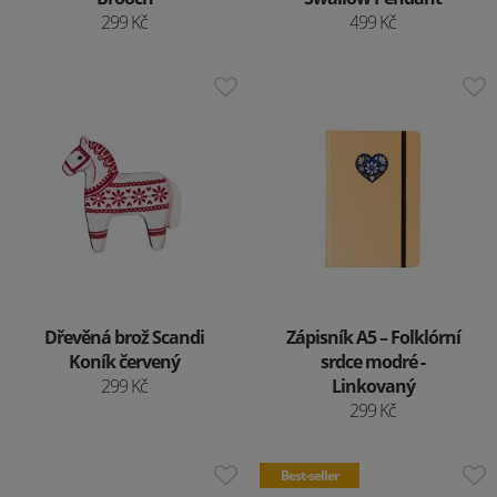
299 Kč
499 Kč
Dřevěná brož Scandi
Zápisník A5 – Folklórní
Koník červený
srdce modré -
299 Kč
Linkovaný
299 Kč
Best-seller