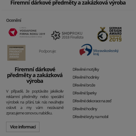
Firemní dárkové předměty a zakázková výroba
Ocenění
Podporuje:
Firemní dárkové
Dřevěné motýlky
předměty a zakázková
Dřevěné hodinky
výroba
Dřevěné brože
V případě, že poptáváte jakékoliv
Dřevěné šperky
reklamní předměty nebo speciální
Dřevěné dekorace na zeď
výrobek na přání, tak nás neváhejte
oslovit a my vám nezávazně
Dřevěné hodiny
zpracujeme cenovou nabídku.
Dřevěné kryty na mobil
Více informací