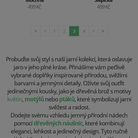
Mochna
Slepička
499 Kč
499 Kč
1
2
3
4
Probuďte svůj styl s naší jarní kolekcí, která oslavuje
jaro v jeho plné kráse. Přinášíme vám pečlivě
vybrané doplňky inspirované přírodou, svěžími
barvami a jemnými detaily. Oživte svůj outfit
jedinečnými kousky, jako je dřevěná brož s motivy
květin
,
motýlů
nebo
ptáků
, které symbolizují jarní
svěžest a radost.
Dodejte svému vzhledu jemný přírodní nádech
pomocí
dřevěných náušnic
, které kombinují
eleganci, lehkost a jedinečný design. Tyto ručně