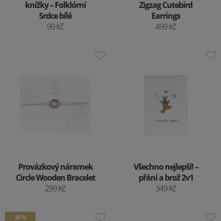
knížky – Folklórní
Zigzag Cutebird
Srdce bílé
Earrings
99 Kč
499 Kč
Provázkový náramek
Všechno nejlepší! –
Circle Wooden Bracelet
přání a brož 2v1
299 Kč
349 Kč
30 %