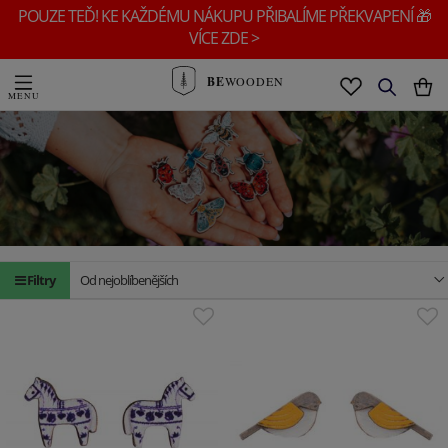
POUZE TEĎ! KE KAŽDÉMU NÁKUPU PŘIBALÍME PŘEKVAPENÍ 🎁
VÍCE ZDE >
BE
WOODEN
Jaro
Filtry
Od nejoblíbenějších
Jaro plné barev a radosti – objevte kolekci pro
sluneč
...
Zobrazit více