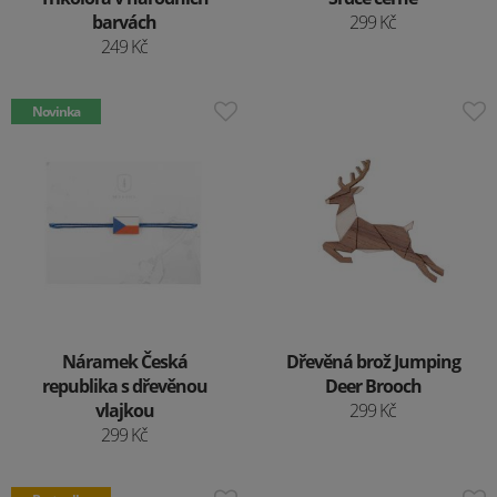
barvách
299 Kč
249 Kč
Novinka
Náramek Česká
Dřevěná brož Jumping
republika s dřevěnou
Deer Brooch
vlajkou
299 Kč
299 Kč