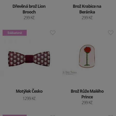
Dřevěná brož Lion
Brož Krabice na
Brooch
Beránka
299 Kč
299 Kč
Exkluzivně
Motýlek Česko
Brož Růže Malého
Prince
1299 Kč
299 Kč