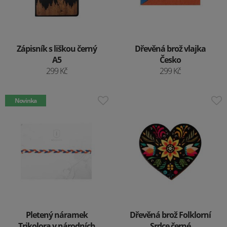
Zápisník s liškou černý
Dřevěná brož vlajka
A5
Česko
299 Kč
299 Kč
Novinka
Pletený náramek
Dřevěná brož Folklorní
Trikolora v národních
Srdce černé