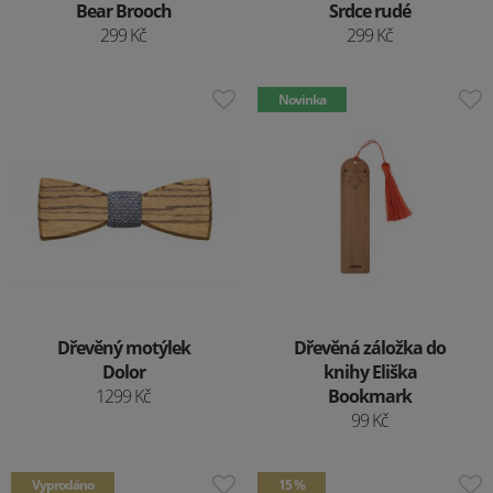
Bear Brooch
Srdce rudé
299 Kč
299 Kč
Novinka
Dřevěný motýlek
Dřevěná záložka do
Dolor
knihy Eliška
1299 Kč
Bookmark
99 Kč
Vyprodáno
15 %