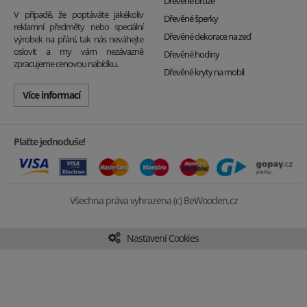
Dřevěné brože
V případě, že poptáváte jakékoliv
Dřevěné šperky
reklamní předměty nebo speciální
Dřevěné dekorace na zeď
výrobek na přání, tak nás neváhejte
oslovit a my vám nezávazně
Dřevěné hodiny
zpracujeme cenovou nabídku.
Dřevěné kryty na mobil
Více informací
Plaťte jednoduše!
Všechna práva vyhrazena (c) BeWooden.cz
Nastavení Cookies