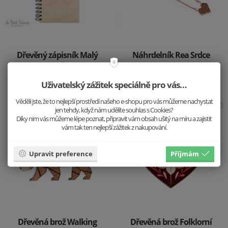
Dřevěný zápisník Malý
Náhrdelník Rea Srdce
princ a růže A5
1499 Kč
399 Kč
Uživatelský zážitek speciálně pro vás…
Věděli jste, že to nejlepší prostředí našeho e-shopu pro vás můžeme nachystat
jen tehdy, když nám udělíte souhlas s Cookies?
Díky nim vás můžeme lépe poznat, připravit vám obsah ušitý na míru a zajistit
vám tak ten nejlepší zážitek z nakupování.
Upravit preference
Příjmám
Dřevěná brož Walking
Dřevěná brož Folklorní