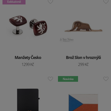
Exkluzivně
Manžety Česko
Brož Slon v hroznýši
1299 Kč
299 Kč
Novinka