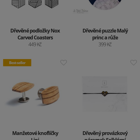
Dřevěné podložky Nox
Dřevěné puzzle Malý
Carved Coasters
princ a růže
449 Kč
399 Kč
Best-seller
Manžetové knoflíčky
Dřevěný provázkový