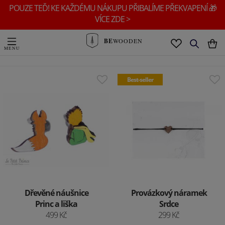
POUZE TEĎ! KE KAŽDÉMU NÁKUPU PŘIBALÍME PŘEKVAPENÍ 🎁
VÍCE ZDE >
BE
WOODEN
Best-seller
Dřevěné náušnice
Provázkový náramek
Princ a liška
Srdce
499 Kč
299 Kč