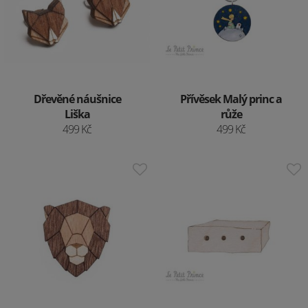
Dřevěné náušnice
Přívěsek Malý princ a
Liška
růže
499 Kč
499 Kč