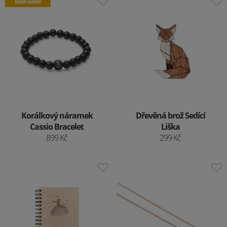
Best-seller
Korálkový náramek
Dřevěná brož Sedící
Cassio Bracelet
Liška
899 Kč
299 Kč