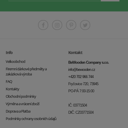
Info
Kontakt
Velkoobchod
BeWooden Company s.r.o.
Firemní dárkové předměty a
info@bewooden.cz
zakázková výroba
+420 702 966 744
FAQ
Fryčovice 720, 73945
Kontakty
PO-PÁ 7:00-15:00
Obchodní podmínky
Výměna a vrácení zboží
IČ: 03771504
Doprava a Platba
DIČ: CZ03771504
Podmínky ochrany osobních údajů