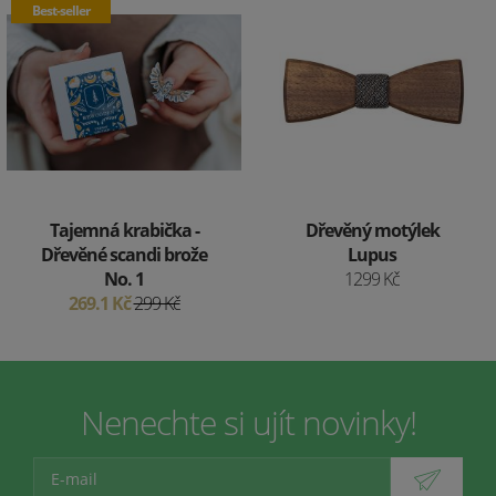
Best-seller
Tajemná krabička -
Dřevěný motýlek
Dřevěné scandi brože
Lupus
No. 1
1299 Kč
269.1 Kč
299 Kč
Nenechte si ujít novinky!