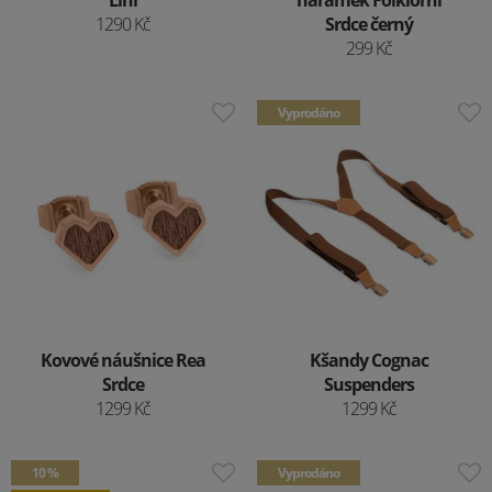
Lini
náramek Folklórní
1290 Kč
Srdce černý
299 Kč
Vyprodáno
Kovové náušnice Rea
Kšandy Cognac
Srdce
Suspenders
1299 Kč
1299 Kč
10 %
Vyprodáno