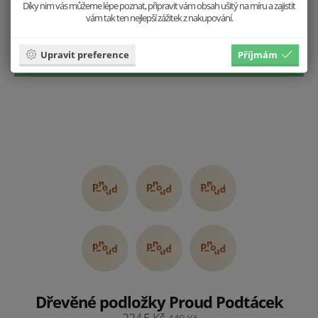
Díky nim vás můžeme lépe poznat, připravit vám obsah ušitý na míru a zajistit
Proud Kelímek Brož
vám tak ten nejlepší zážitek z nakupování.
149.5 Kč
299 Kč
Upravit preference
Příjmám
Vložit do košíku
Dřevěné podložky Proud Podtácek