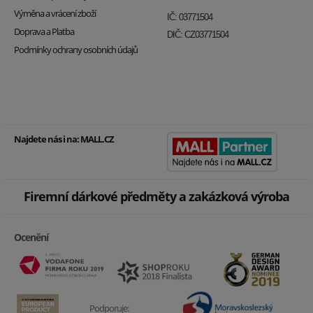
Výměna a vrácení zboží
IČ: 03771504
Doprava a Platba
DIČ: CZ03771504
Podmínky ochrany osobních údajů
Najdete nás i na:
MALL.CZ
Firemní dárkové předměty a zakázková výroba
Ocenění
Podporuje: