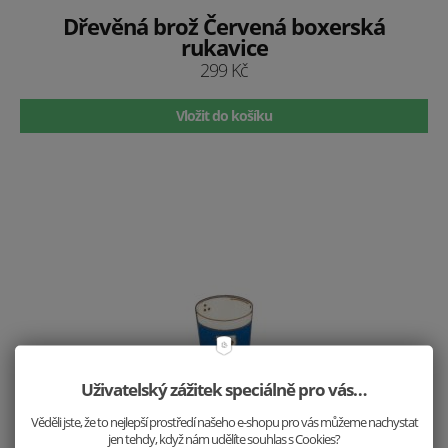
Dřevěná brož Červená boxerská
rukavice
299 Kč
Vložit do košíku
Uživatelský zážitek speciálně pro vás…
Věděli jste, že to nejlepší prostředí našeho e-shopu pro vás můžeme nachystat
jen tehdy, když nám udělíte souhlas s Cookies?