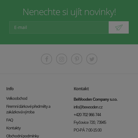
Nenechte si ujít novinky!
Info
Kontakt
Velkoobchod
BeWooden Company s.r.o.
Firemní dárkové předměty a
info@bewooden.cz
zakázková výroba
+420 702 966 744
FAQ
Fryčovice 720, 73945
Kontakty
PO-PÁ 7:00-15:00
Obchodní podmínky