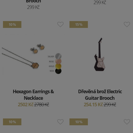
Brooch
299 Kč
299 Kč
10 %
15 %
Hexagon Earrings &
Dřevěná brož Electric
Necklace
Guitar Brooch
2502 Kč
2780 Kč
254.15 Kč
299 Kč
10 %
10 %