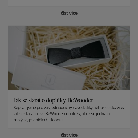
číst více
Jak se starat o doplňky BeWooden
Sepsali jsme pro vás jednoduchý návod, díky něhož se dozvíte,
jak se starat o své BeWooden doplňky, ať už se jedná o
motýlka, psaníčko či klobouk.
číst více