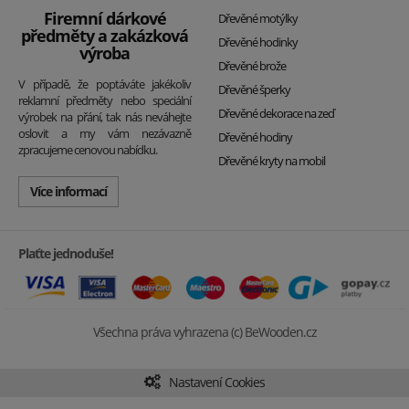
Firemní dárkové
Dřevěné motýlky
předměty a zakázková
Dřevěné hodinky
výroba
Dřevěné brože
V případě, že poptáváte jakékoliv
Dřevěné šperky
reklamní předměty nebo speciální
Dřevěné dekorace na zeď
výrobek na přání, tak nás neváhejte
oslovit a my vám nezávazně
Dřevěné hodiny
zpracujeme cenovou nabídku.
Dřevěné kryty na mobil
Více informací
Plaťte jednoduše!
Všechna práva vyhrazena (c) BeWooden.cz
Nastavení Cookies