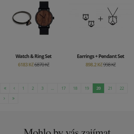
Watch & Ring Set
Earrings + Pendant Set
6183 Kč
6870 Kč
898.2 Kč
998 Kč
1
2
3
…
17
18
19
20
21
22
Mohlo by vás zajímat