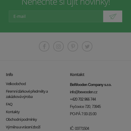
Nenechte si ujít novinky!
Info
Kontakt
Velkoobchod
BeWooden Company s.r.o.
Firemní dárkové předměty a
info@bewooden.cz
zakázková výroba
+420 702 966 744
FAQ
Fryčovice 720, 73945
Kontakty
PO-PÁ 7:00-15:00
Obchodní podmínky
Výměna a vrácení zboží
IČ: 03771504