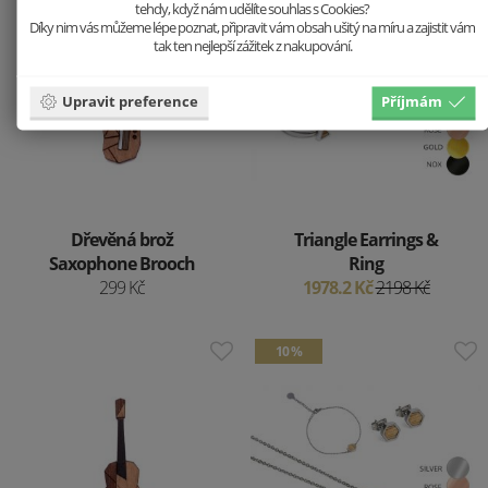
tehdy, když nám udělíte souhlas s Cookies?
Díky nim vás můžeme lépe poznat, připravit vám obsah ušitý na míru a zajistit vám
tak ten nejlepší zážitek z nakupování.
Upravit preference
Příjmám
Dřevěná brož
Triangle Earrings &
Saxophone Brooch
Ring
299 Kč
1978.2 Kč
2198 Kč
10 %