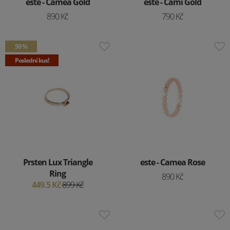
este - Camea Gold
este - Cami Gold
890 Kč
790 Kč
50 %
Poslední kus!
Prsten Lux Triangle
este - Camea Rose
Ring
890 Kč
449.5 Kč
899 Kč