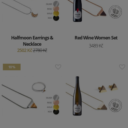
Halfmoon Earrings &
Red Wine Women Set
Necklace
3489 Kč
2502 Kč
2780 Kč
10 %