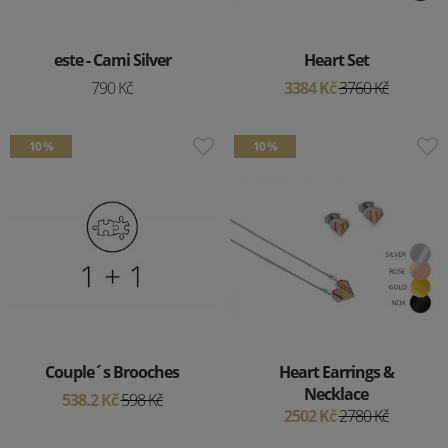
este - Cami Silver
Heart Set
790 Kč
3384 Kč
3760 Kč
10 %
10 %
Couple´s Brooches
Heart Earrings &
Necklace
538.2 Kč
598 Kč
2502 Kč
2780 Kč