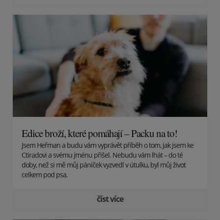
Edice broží, které pomáhají – Packu na to!
Jsem Heřman a budu vám vyprávět příběh o tom, jak jsem ke
Ctiradovi a svému jménu přišel. Nebudu vám lhát – do té
doby, než si mě můj páníček vyzvedl v útulku, byl můj život
celkem pod psa.
číst více