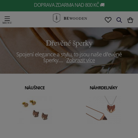
DOPRAVA ZDARMA NAD 800 KČ 🚚
BE
WOODEN
Dřevěné šperky
Spojení elegance a stylu, to jsou naše dřevěné
šperky.
...
Zobrazit více
NÁUŠNICE
NÁHRDELNÍKY